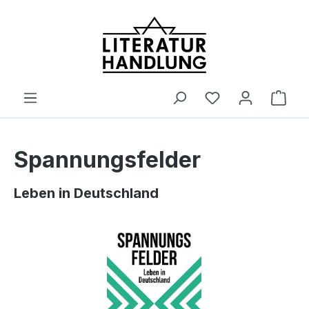
alt springen
Ware
Spannungsfelder
Leben in Deutschland
Bildergalerie überspringen