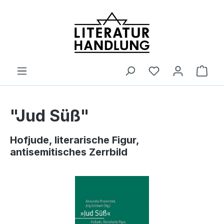
alt springen
Ware
"Jud Süß"
Hofjude, literarische Figur,
antisemitisches Zerrbild
Bildergalerie überspringen