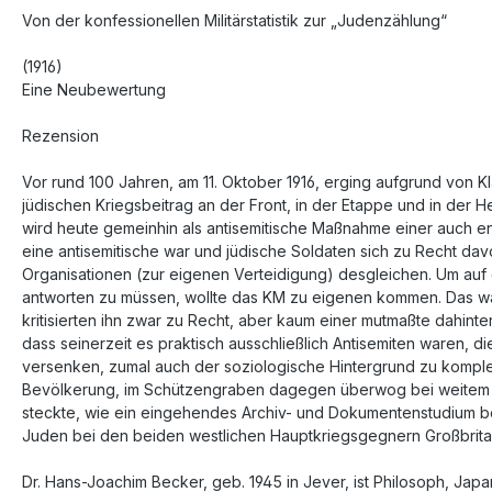
Von der konfessionellen Militärstatistik zur „Judenzählung“
(1916)
Eine Neubewertung
Rezension
Vor rund 100 Jahren, am 11. Oktober 1916, erging aufgrund von Kl
jüdischen Kriegsbeitrag an der Front, in der Etappe und in der H
wird heute gemeinhin als antisemitische Maßnahme einer auch 
eine antisemitische war und jüdische Soldaten sich zu Recht davo
Organisationen (zur eigenen Verteidigung) desgleichen. Um auf
antworten zu müssen, wollte das KM zu eigenen kommen. Das war 
kritisierten ihn zwar zu Recht, aber kaum einer mutmaßte dahinter
dass seinerzeit es praktisch ausschließlich Antisemiten waren, 
versenken, zumal auch der soziologische Hintergrund zu komplex 
Bevölkerung, im Schützengraben dagegen überwog bei weitem das 
steckte, wie ein eingehendes Archiv- und Dokumentenstudium beleg
Juden bei den beiden westlichen Hauptkriegsgegnern Großbrita
Dr. Hans-Joachim Becker, geb. 1945 in Jever, ist Philosoph, Ja