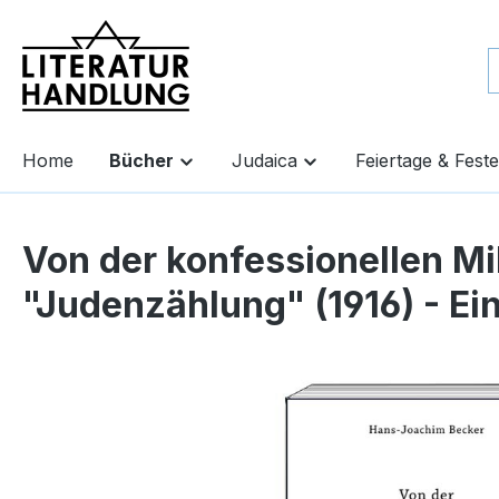
springen
Zur Hauptnavigation springen
Home
Bücher
Judaica
Feiertage & Feste
Von der konfessionellen Mil
"Judenzählung" (1916) - E
Bildergalerie überspringen