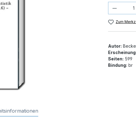
Produkt
Zum Merkze
Autor:
Becker
Erscheinung
Seiten:
599
Bindung:
br
itsinformationen