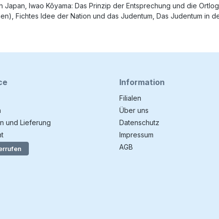
 in Japan, Iwao Kôyama: Das Prinzip der Entsprechung und die Ortl
n), Fichtes Idee der Nation und das Judentum, Das Judentum in der
ce
Information
Filialen
n
Über uns
n und Lieferung
Datenschutz
t
Impressum
AGB
errufen