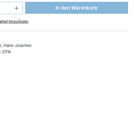
 Anzahl: Gib den gewünschten Wert ein 
In den Warenkorb
ttel hinzufügen
, Hans-Joachim
:
2016