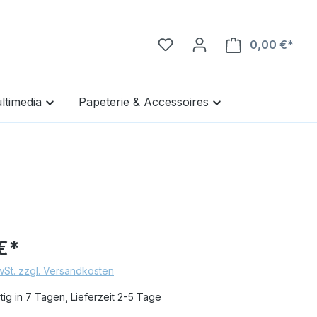
0,00 €*
Ware
ltimedia
Papeterie & Accessoires
€*
MwSt. zzgl. Versandkosten
ig in 7 Tagen, Lieferzeit 2-5 Tage