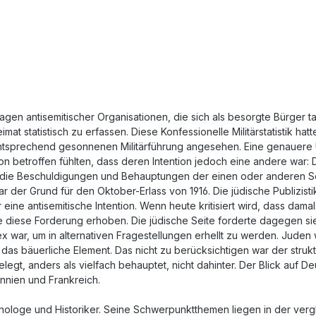
agen antisemitischer Organisationen, die sich als besorgte Bürger t
eimat statistisch zu erfassen. Diese Konfessionelle Militärstatistik
entsprechend gesonnenen Militärführung angesehen. Eine genauere 
n betroffen fühlten, dass deren Intention jedoch eine andere war: D
 die Beschuldigungen und Behauptungen der einen oder anderen Seit
der Grund für den Oktober-Erlass von 1916. Die jüdische Publizist
 eine antisemitische Intention. Wenn heute kritisiert wird, dass dam
die diese Forderung erhoben. Die jüdische Seite forderte dagegen s
war, um in alternativen Fragestellungen erhellt zu werden. Juden w
bäuerliche Element. Das nicht zu berücksichtigen war der struktur
t, anders als vielfach behauptet, nicht dahinter. Der Blick auf Deu
nnien und Frankreich.
panologe und Historiker. Seine Schwerpunktthemen liegen in der ver