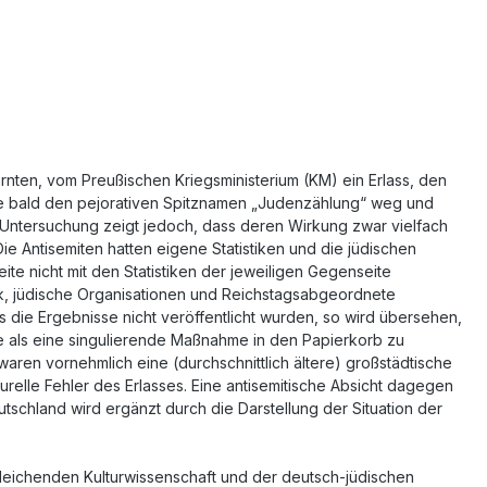
arnten, vom Preußischen Kriegsministerium (KM) ein Erlass, den
 hatte bald den pejorativen Spitznamen „Judenzählung“ weg und
Untersuchung zeigt jedoch, dass deren Wirkung zwar vielfach
ie Antisemiten hatten eigene Statistiken und die jüdischen
e nicht mit den Statistiken der jeweiligen Gegenseite
ik, jüdische Organisationen und Reichstagsabgeordnete
als die Ergebnisse nicht veröffentlicht wurden, so wird übersehen,
ie als eine singulierende Maßnahme in den Papierkorb zu
aren vornehmlich eine (durchschnittlich ältere) großstädtische
elle Fehler des Erlasses. Eine antisemitische Absicht dagegen
tschland wird ergänzt durch die Darstellung der Situation der
gleichenden Kulturwissenschaft und der deutsch-jüdischen