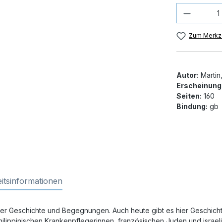
Produkt
Zum Merkze
Autor:
Martin
Erscheinung
Seiten:
160
Bindung:
gb
itsinformationen
ller Geschichte und Begegnungen. Auch heute gibt es hier Geschich
ilippinischen Krankenpflegerinnen, französischen Juden und israelis