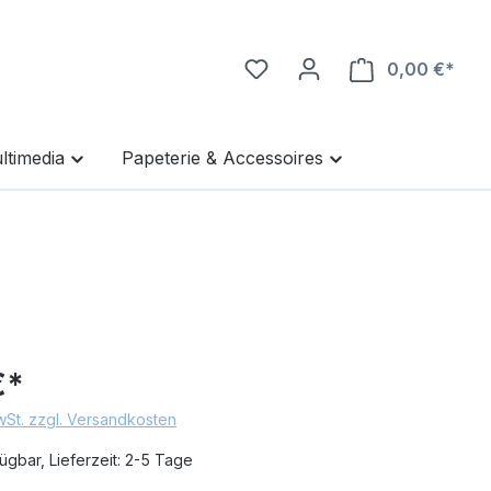
0,00 €*
Ware
ltimedia
Papeterie & Accessoires
€*
MwSt. zzgl. Versandkosten
ügbar, Lieferzeit: 2-5 Tage