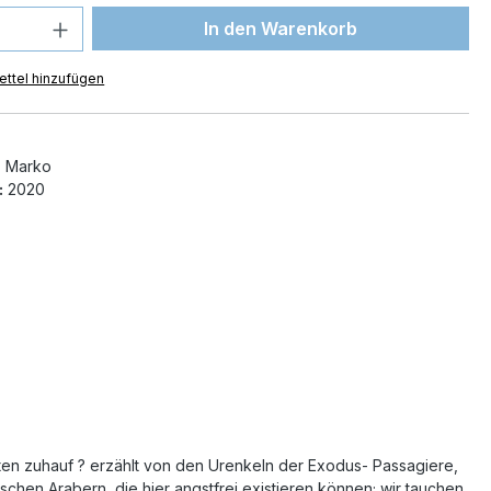
 Anzahl: Gib den gewünschten Wert ein 
In den Warenkorb
ttel hinzufügen
, Marko
:
2020
ten zuhauf ? erzählt von den Urenkeln der Exodus- Passagiere,
chen Arabern, die hier angstfrei existieren können; wir tauchen