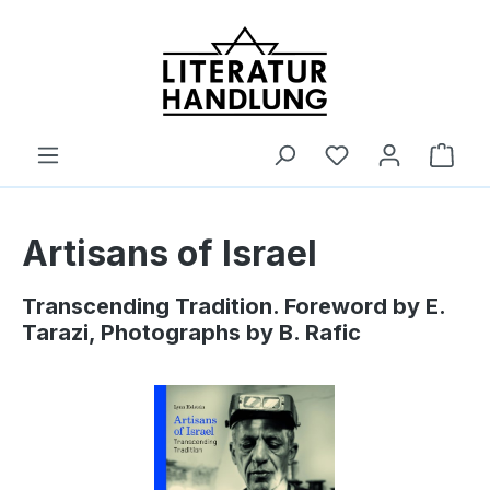
alt springen
Ware
Artisans of Israel
Transcending Tradition. Foreword by E.
Tarazi, Photographs by B. Rafic
Bildergalerie überspringen