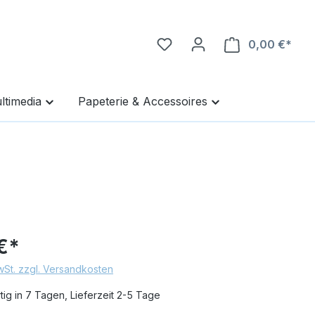
0,00 €*
Ware
ltimedia
Papeterie & Accessoires
€*
MwSt. zzgl. Versandkosten
ig in 7 Tagen, Lieferzeit 2-5 Tage