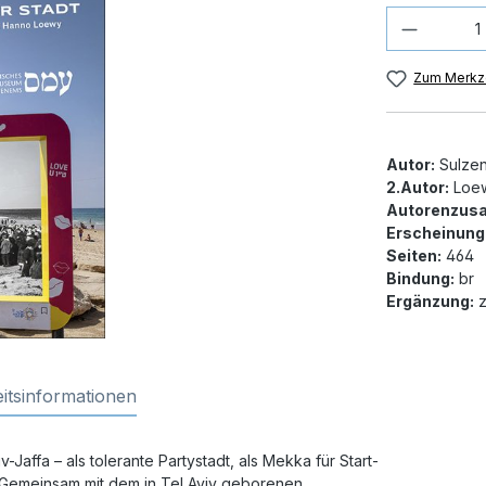
Produkt
Zum Merkze
Autor:
Sulzen
2.Autor:
Loew
Autorenzusa
Erscheinung
Seiten:
464
Bindung:
br
Ergänzung:
z
itsinformationen
Jaffa – als tolerante Partystadt, als Mekka für Start-
 Gemeinsam mit dem in Tel Aviv geborenen