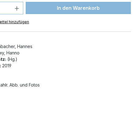
 Anzahl: Gib den gewünschten Wert ein 
In den Warenkorb
ttel hinzufügen
bacher, Hannes
y, Hanno
tz:
(Hg.)
:
2019
ahlr. Abb. und Fotos