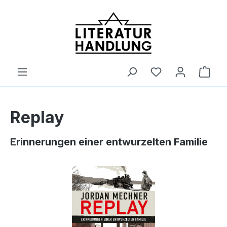
alt springen
Ware
Replay
Erinnerungen einer entwurzelten Familie
Bildergalerie überspringen