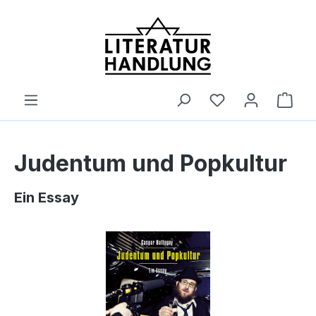
alt springen
Ware
Judentum und Popkultur
Ein Essay
Bildergalerie überspringen