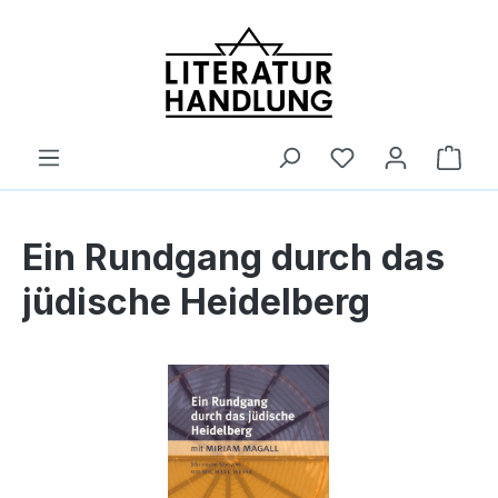
alt springen
Ware
Ein Rundgang durch das
jüdische Heidelberg
Bildergalerie überspringen