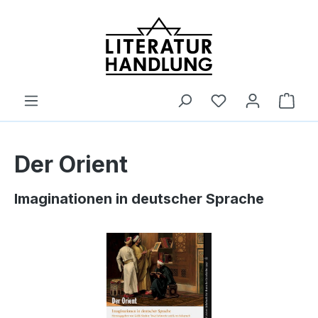
alt springen
Ware
Der Orient
Imaginationen in deutscher Sprache
Bildergalerie überspringen