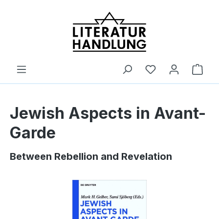
alt springen
Ware
Jewish Aspects in Avant-
Garde
Between Rebellion and Revelation
Bildergalerie überspringen