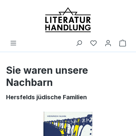
alt springen
Ware
Sie waren unsere
Nachbarn
Hersfelds jüdische Familien
Bildergalerie überspringen