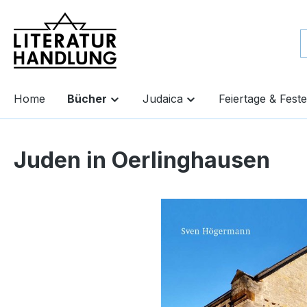
springen
Zur Hauptnavigation springen
Home
Bücher
Judaica
Feiertage & Feste
Juden in Oerlinghausen
Bildergalerie überspringen