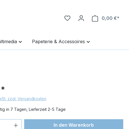
0,00 €*
Ware
ltimedia
Papeterie & Accessoires
€*
MwSt. zzgl. Versandkosten
ig in 7 Tagen, Lieferzeit 2-5 Tage
 Anzahl: Gib den gewünschten Wert ein 
In den Warenkorb