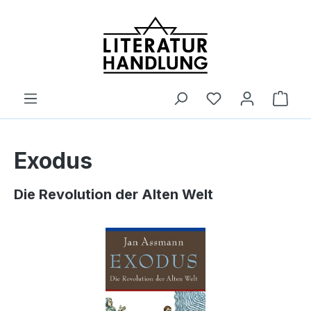
alt springen
Ware
Exodus
Die Revolution der Alten Welt
Bildergalerie überspringen