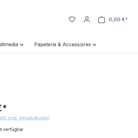
0,00 €*
Ware
ltimedia
Papeterie & Accessoires
€*
MwSt. zzgl. Versandkosten
ht verfügbar