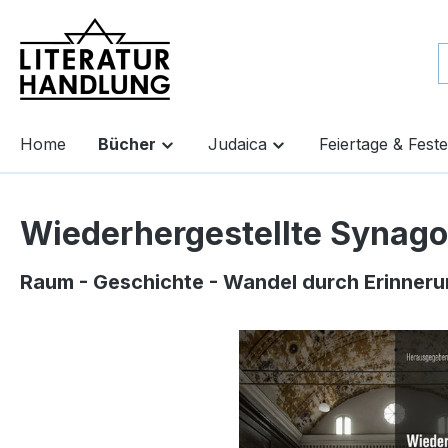
springen
Zur Hauptnavigation springen
Home
Bücher
Judaica
Feiertage & Feste
Wiederhergestellte Synag
Raum - Geschichte - Wandel durch Erinner
Bildergalerie überspringen