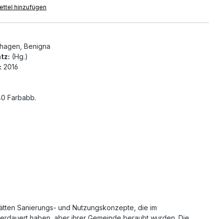
ttel hinzufügen
hagen, Benigna
tz:
(Hg.)
:
2016
0 Farbabb.
ätten Sanierungs- und Nutzungskonzepte, die im
berdauert haben, aber ihrer Gemeinde beraubt wurden. Die