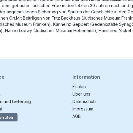
dem gebauten jüdischen Erbe in den letzten 30 Jahren nach und ge
t der angemessenen Sicherung von Spuren der Geschichte in den 
chen Ort.Mit Beiträgen von Fritz Backhaus (Jüdisches Museum Frankf
disches Museum Franken), Karlheinz Geppert (Gedenkstätte Synagoge 
. Pölten), Hanno Loewy (Jüdisches Museum Hohenems), Hansfried Ni
ce
Information
Filialen
n
Über uns
n und Lieferung
Datenschutz
t
Impressum
AGB
errufen