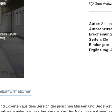
Zum Merkze
Autor:
Schön
Autorenzusa
Erscheinung
Seiten:
136
Bindung:
br
Ergänzung:
4
itsinformationen
und Experten aus dem Bereich der jüdischen Museen und Gedenkst
ebäude entwickelt wurden, die die Zeit des Nationalsozialismus ü