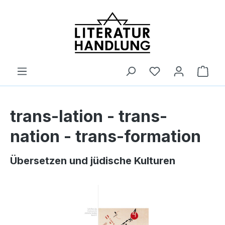
alt springen
Ware
trans-lation - trans-
nation - trans-formation
Übersetzen und jüdische Kulturen
Bildergalerie überspringen