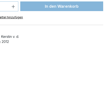
 Anzahl: Gib den gewünschten Wert ein 
In den Warenkorb
ttel hinzufügen
Kerstin v. d.
:
2012