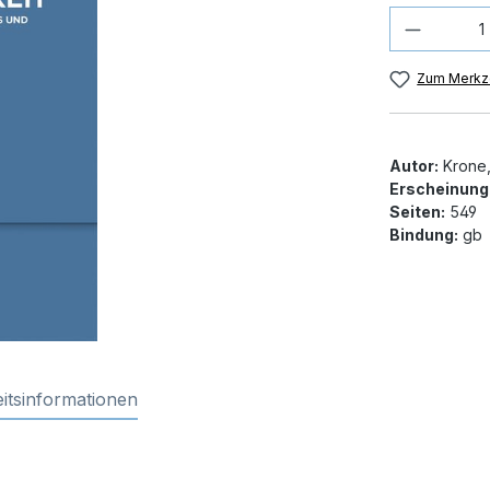
Produkt
Zum Merkze
Autor:
Krone, 
Erscheinung
Seiten:
549
Bindung:
gb
itsinformationen