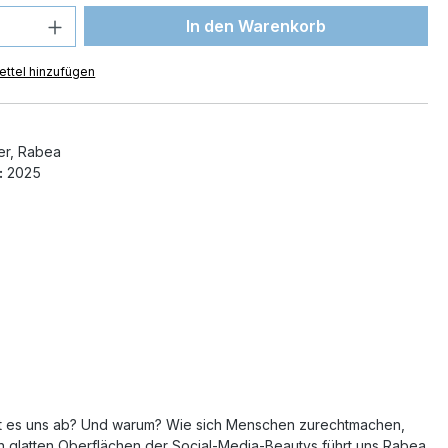
 Anzahl: Gib den gewünschten Wert ein 
In den Warenkorb
ttel hinzufügen
r, Rabea
:
2025
, stößt es uns ab? Und warum? Wie sich Menschen zurechtmachen,
en glatten Oberflächen der Social-Media-Beautys führt uns Rabea