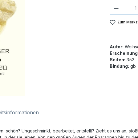
Produkt
Zum Merkze
Autor:
Weihse
Erscheinung
Seiten:
352
Bindung:
gb
itsinformationen
 offen, schön? Ungeschminkt, bearbeitet, entstellt? Zieht es uns an
aft, in der sie leben. Von den großen Augen der Pharaonen bis zu d