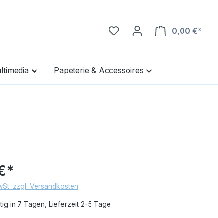
0,00 €*
Ware
ltimedia
Papeterie & Accessoires
€*
MwSt. zzgl. Versandkosten
ig in 7 Tagen, Lieferzeit 2-5 Tage