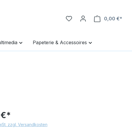
0,00 €*
Ware
ltimedia
Papeterie & Accessoires
 €*
MwSt. zzgl. Versandkosten