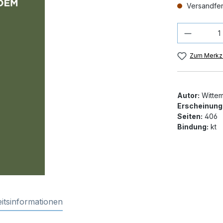
Versandfert
Produkt
Zum Merkze
Autor:
Wittem
Erscheinung
Seiten:
406
Bindung:
kt
itsinformationen