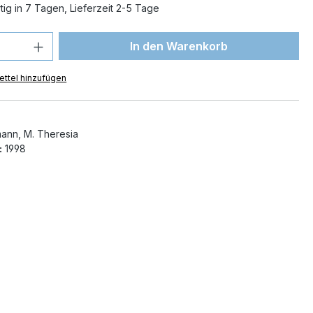
ig in 7 Tagen, Lieferzeit 2-5 Tage
 Anzahl: Gib den gewünschten Wert ein 
In den Warenkorb
ttel hinzufügen
ann, M. Theresia
:
1998