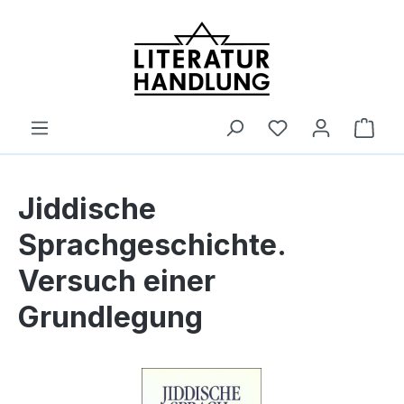
alt springen
Ware
Jiddische
Sprachgeschichte.
Versuch einer
Grundlegung
Bildergalerie überspringen