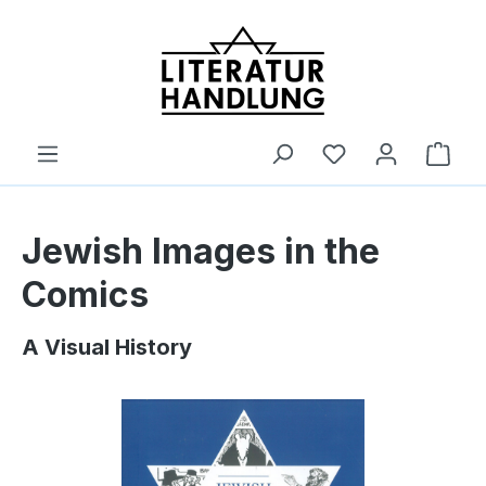
alt springen
Ware
Jewish Images in the
Comics
A Visual History
Bildergalerie überspringen