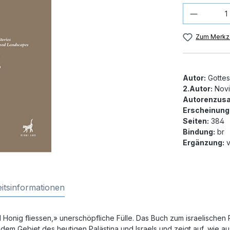
Produkt
Zum Merkze
Autor:
Gottes
2.Autor:
Novi
Autorenzusa
Erscheinung
Seiten:
384
Bindung:
br
Ergänzung:
v
itsinformationen
Honig fliessen,» unerschöpfliche Fülle. Das Buch zum israelischen P
m Gebiet des heutigen Palästina und Israels und zeigt auf, wie aus