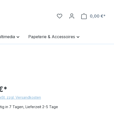
0,00 €*
Ware
ltimedia
Papeterie & Accessoires
€*
MwSt. zzgl. Versandkosten
ig in 7 Tagen, Lieferzeit 2-5 Tage