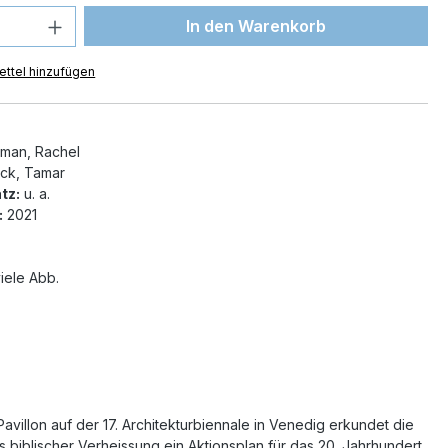
 Anzahl: Gib den gewünschten Wert ein 
In den Warenkorb
ttel hinzufügen
man, Rachel
ck, Tamar
tz:
u. a.
:
2021
iele Abb.
avillon auf der 17. Architekturbiennale in Venedig erkundet die
 biblischer Verheissung ein Aktionsplan für das 20. Jahrhundert