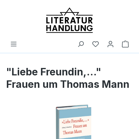
alt springen
Ware
"Liebe Freundin,..."
Frauen um Thomas Mann
Bildergalerie überspringen