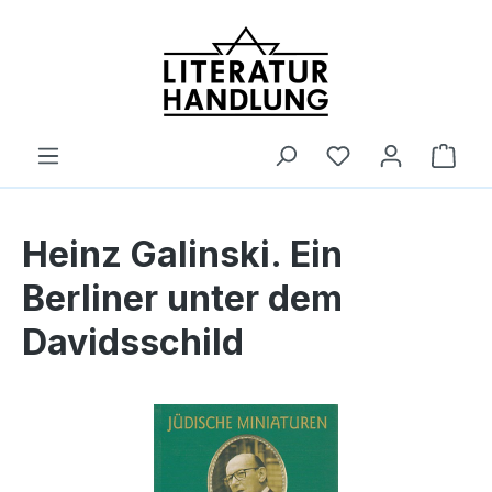
alt springen
Ware
Heinz Galinski. Ein
Berliner unter dem
Davidsschild
Bildergalerie überspringen