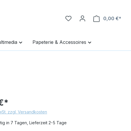
0,00 €*
Ware
ltimedia
Papeterie & Accessoires
€*
MwSt. zzgl. Versandkosten
ig in 7 Tagen, Lieferzeit 2-5 Tage