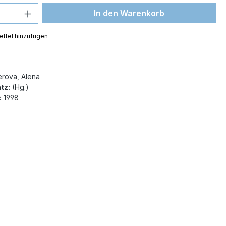
 Anzahl: Gib den gewünschten Wert ein 
In den Warenkorb
ttel hinzufügen
rova, Alena
tz:
(Hg.)
:
1998