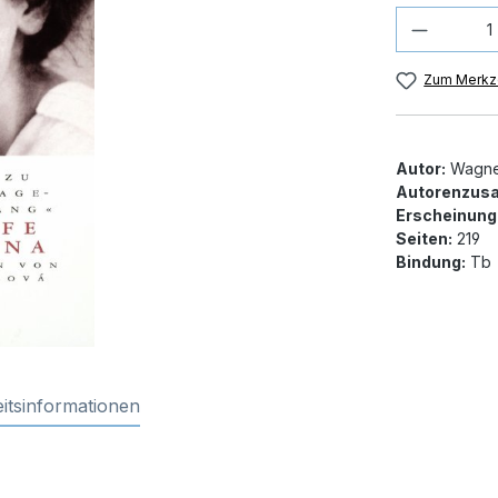
Produkt
Zum Merkze
Autor:
Wagne
Autorenzusa
Erscheinung
Seiten:
219
Bindung:
Tb
itsinformationen