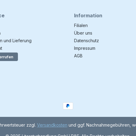
ce
Information
Filialen
n
Über uns
n und Lieferung
Datenschutz
t
Impressum
AGB
errufen
ehrwertsteuer zzgl.
Versandkosten
und ggf. Nachnahmegebühren, we