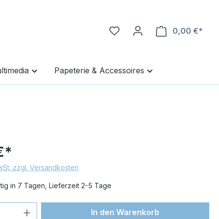
0,00 €*
Ware
ltimedia
Papeterie & Accessoires
€*
MwSt. zzgl. Versandkosten
ig in 7 Tagen, Lieferzeit 2-5 Tage
 Anzahl: Gib den gewünschten Wert ein 
In den Warenkorb