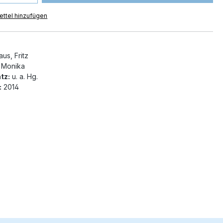
ttel hinzufügen
us, Fritz
, Monika
tz:
u. a. Hg.
:
2014