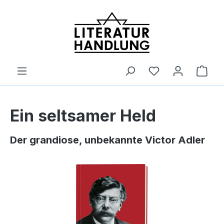
alt springen
Ware
Ein seltsamer Held
Der grandiose, unbekannte Victor Adler
Bildergalerie überspringen