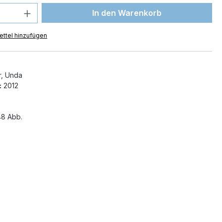
 Anzahl: Gib den gewünschten Wert ein 
In den Warenkorb
ttel hinzufügen
, Unda
:
2012
8 Abb.