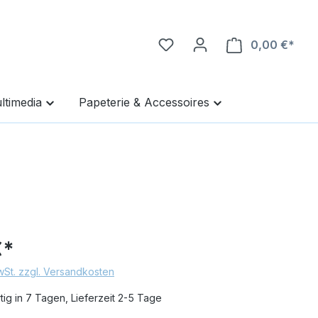
0,00 €*
Ware
ltimedia
Papeterie & Accessoires
€*
MwSt. zzgl. Versandkosten
ig in 7 Tagen, Lieferzeit 2-5 Tage