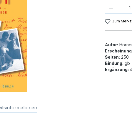
Produkt
Zum Merkze
Autor:
Hörner
Erscheinung
Seiten:
250
Bindung:
gb
Ergänzung:
4
itsinformationen