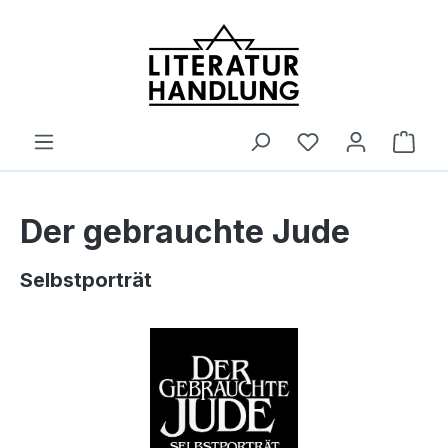
alt springen
Ware
Der gebrauchte Jude
Selbstporträt
Bildergalerie überspringen