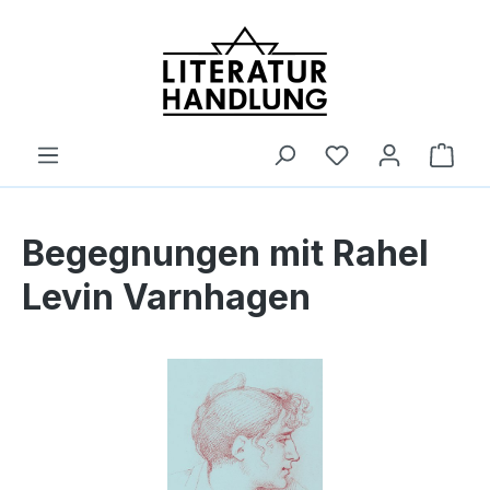
alt springen
Ware
Begegnungen mit Rahel
Levin Varnhagen
Bildergalerie überspringen