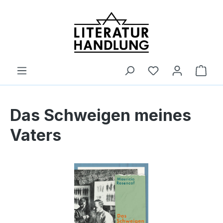
alt springen
Ware
Das Schweigen meines
Vaters
Bildergalerie überspringen