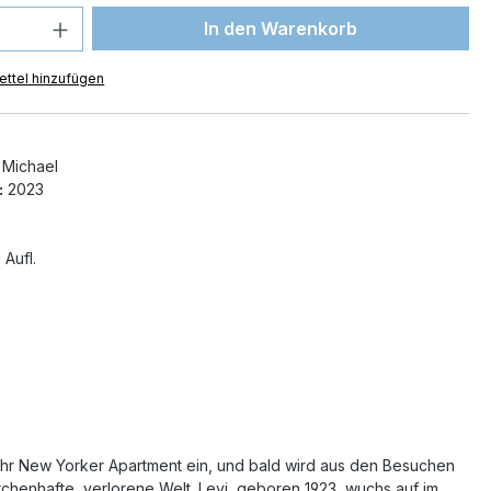
 Anzahl: Gib den gewünschten Wert ein 
In den Warenkorb
ttel hinzufügen
 Michael
:
2023
 Aufl.
in ihr New Yorker Apartment ein, und bald wird aus den Besuchen
rchenhafte, verlorene Welt. Levi, geboren 1923, wuchs auf im