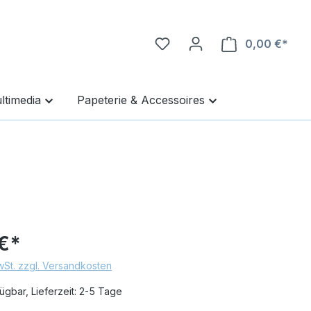
0,00 €*
Ware
ltimedia
Papeterie & Accessoires
€*
MwSt. zzgl. Versandkosten
ügbar, Lieferzeit: 2-5 Tage