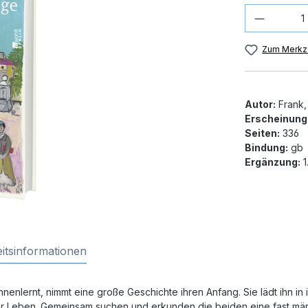
Produkt
Zum Merkze
Autor:
Frank,
Erscheinung
Seiten:
336
Bindung:
gb
Ergänzung:
1.
itsinformationen
kennenlernt, nimmt eine große Geschichte ihren Anfang. Sie lädt ihn 
r ihr Leben. Gemeinsam suchen und erkunden die beiden eine fast mä