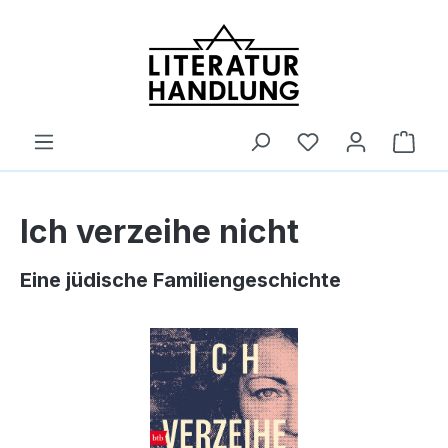
alt springen
Ware
Ich verzeihe nicht
Eine jüdische Familiengeschichte
Bildergalerie überspringen