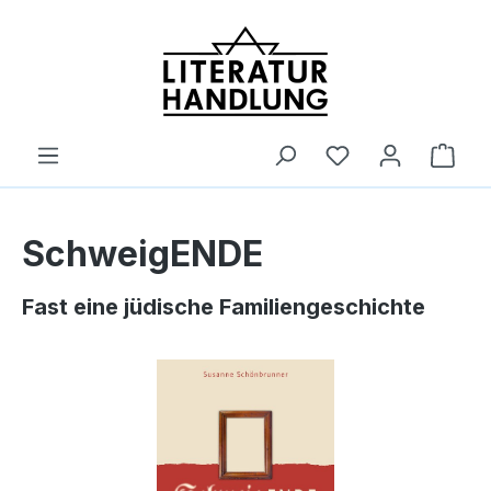
alt springen
Ware
SchweigENDE
Fast eine jüdische Familiengeschichte
Bildergalerie überspringen