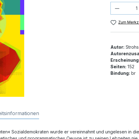
Produkt
Zum Merkze
Autor:
Strohs
Autorenzusa
Erscheinung
Seiten:
152
Bindung:
br
itsinformationen
rechten« Sozialdemokraten wurde er vereinnahmt und ungelesen in die
tisches und programmatisches Oeuvre ist zu seinen Lebzeiten nie 