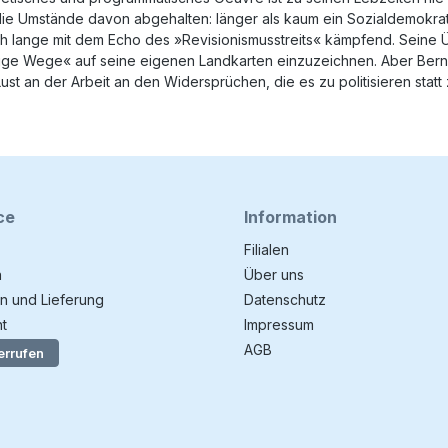
ie Umstände davon abgehalten: länger als kaum ein Sozialdemokrat i
h lange mit dem Echo des »Revisionismusstreits« kämpfend. Seine Üb
ige Wege« auf seine eigenen Landkarten einzuzeichnen. Aber Bernst
st an der Arbeit an den Widersprüchen, die es zu politisieren statt 
ce
Information
Filialen
n
Über uns
n und Lieferung
Datenschutz
t
Impressum
AGB
errufen