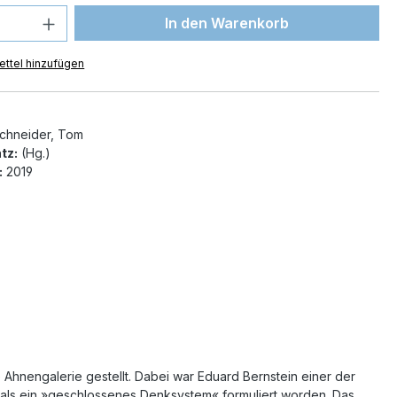
 Anzahl: Gib den gewünschten Wert ein 
In den Warenkorb
ttel hinzufügen
chneider, Tom
tz:
(Hg.)
:
2019
 Ahnengalerie gestellt. Dabei war Eduard Bernstein einer der
als ein »geschlossenes Denksystem« formuliert worden. Das