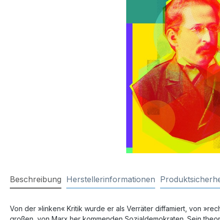
Beschreibung
Herstellerinformationen
Produktsicherhe
Von der »linken« Kritik wurde er als Verräter diffamiert, von »
großen, von Marx her kommenden Sozialdemokraten. Sein theore