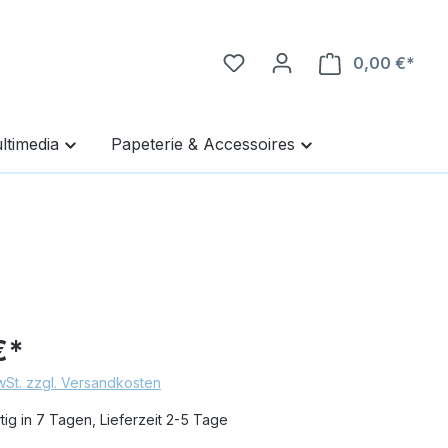
0,00 €*
Ware
ltimedia
Papeterie & Accessoires
€*
MwSt. zzgl. Versandkosten
ig in 7 Tagen, Lieferzeit 2-5 Tage