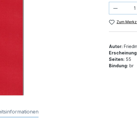
Produkt
Zum Merkze
Autor:
Friedm
Erscheinung
Seiten:
55
Bindung:
br
itsinformationen