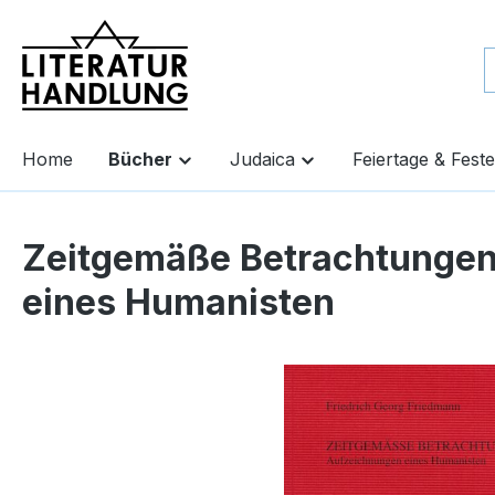
springen
Zur Hauptnavigation springen
Home
Bücher
Judaica
Feiertage & Feste
Zeitgemäße Betrachtungen
eines Humanisten
Bildergalerie überspringen