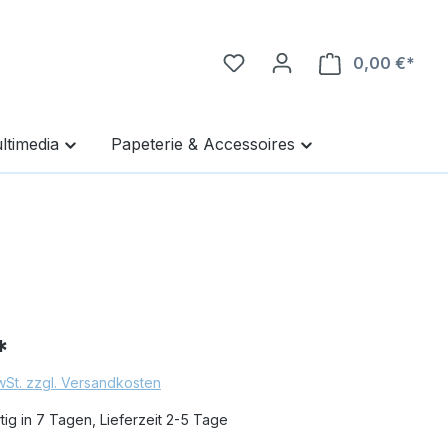
0,00 €*
Ware
ltimedia
Papeterie & Accessoires
*
MwSt. zzgl. Versandkosten
ig in 7 Tagen, Lieferzeit 2-5 Tage