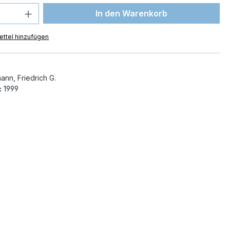
 Anzahl: Gib den gewünschten Wert ein 
In den Warenkorb
ttel hinzufügen
ann, Friedrich G.
:
1999