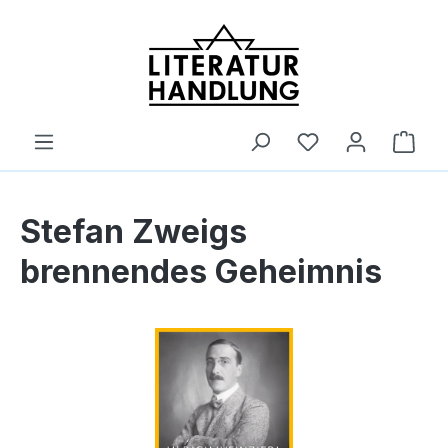
alt springen
Ware
Stefan Zweigs
brennendes Geheimnis
Bildergalerie überspringen