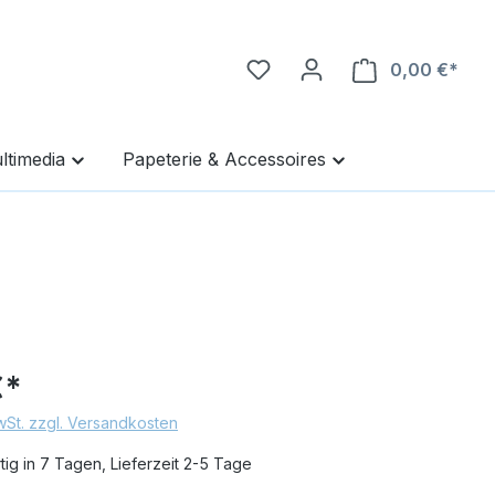
0,00 €*
Ware
ltimedia
Papeterie & Accessoires
€*
MwSt. zzgl. Versandkosten
ig in 7 Tagen, Lieferzeit 2-5 Tage