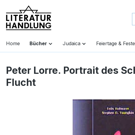
springen
Zur Hauptnavigation springen
Home
Bücher
Judaica
Feiertage & Feste
Peter Lorre. Portrait des S
Flucht
Bildergalerie überspringen