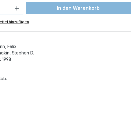
 Anzahl: Gib den gewünschten Wert ein 
In den Warenkorb
ttel hinzufügen
n, Felix
gkin, Stephen D.
:
1998
bb.