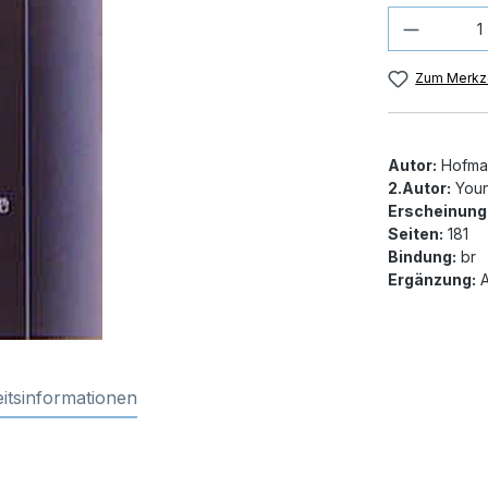
Produkt
Zum Merkze
Autor:
Hofman
2.Autor:
Youn
Erscheinung
Seiten:
181
Bindung:
br
Ergänzung:
A
itsinformationen