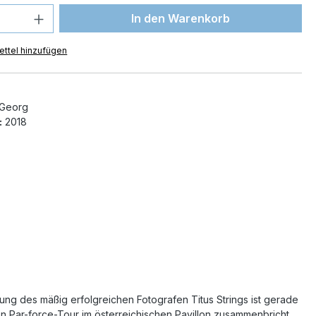
 Anzahl: Gib den gewünschten Wert ein 
In den Warenkorb
ttel hinzufügen
 Georg
:
2018
ung des mäßig erfolgreichen Fotografen Titus Strings ist gerade
ten Par-force-Tour im österreichischen Pavillon zusammenbricht,