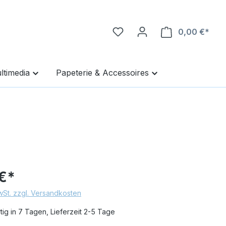
0,00 €*
Ware
ltimedia
Papeterie & Accessoires
€*
MwSt. zzgl. Versandkosten
ig in 7 Tagen, Lieferzeit 2-5 Tage