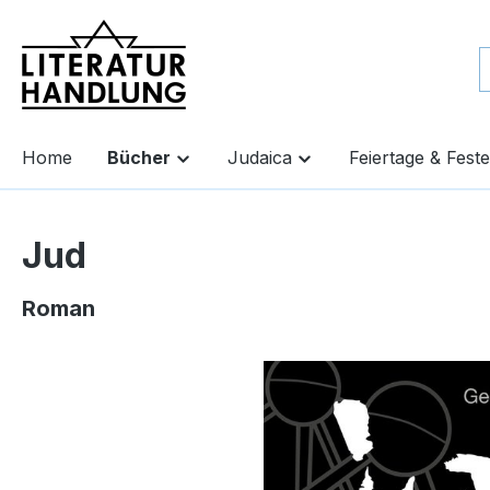
springen
Zur Hauptnavigation springen
Home
Bücher
Judaica
Feiertage & Feste
Jud
Roman
Bildergalerie überspringen