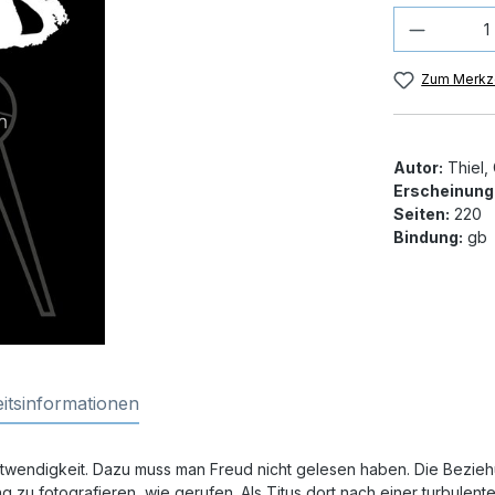
Produkt
Zum Merkze
Autor:
Thiel,
Erscheinung
Seiten:
220
Bindung:
gb
itsinformationen
notwendigkeit. Dazu muss man Freud nicht gelesen haben. Die Bezieh
g zu fotografieren, wie gerufen. Als Titus dort nach einer turbulen