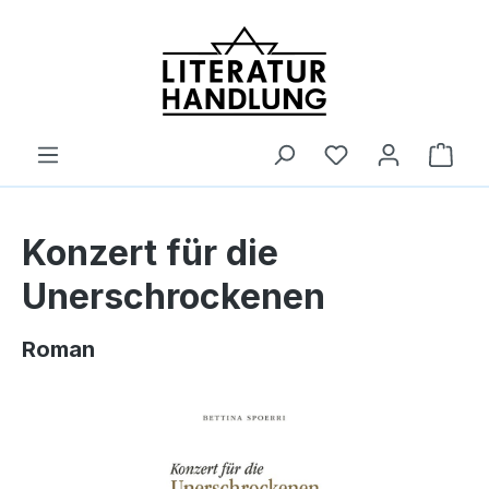
alt springen
Ware
Konzert für die
Unerschrockenen
Roman
Bildergalerie überspringen