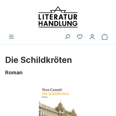
alt springen
Ware
Die Schildkröten
Roman
Bildergalerie überspringen