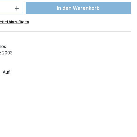
 Anzahl: Gib den gewünschten Wert ein 
In den Warenkorb
ttel hinzufügen
mos
:
2003
. Aufl.