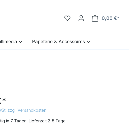
0,00 €*
Ware
ltimedia
Papeterie & Accessoires
€*
MwSt. zzgl. Versandkosten
ig in 7 Tagen, Lieferzeit 2-5 Tage