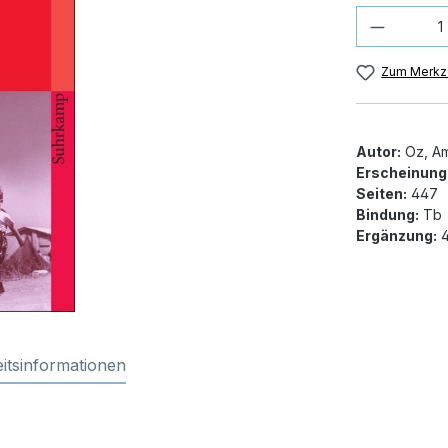
Produkt
Zum Merkze
Autor:
Oz, A
Erscheinung
Seiten:
447
Bindung:
Tb
Ergänzung:
4
itsinformationen