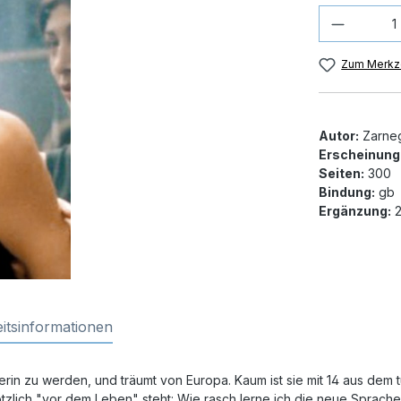
Produkt
Zum Merkze
Autor:
Zarneg
Erscheinung
Seiten:
300
Bindung:
gb
Ergänzung:
2
itsinformationen
llerin zu werden, und träumt von Europa. Kaum ist sie mit 14 aus d
plötzlich "vor dem Leben" steht: Wie rasch lerne ich die neue Spra