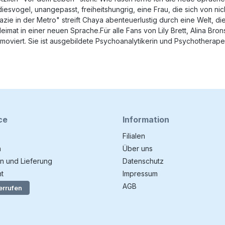
radiesvogel, unangepasst, freiheitshungrig, eine Frau, die sich von
ie in der Metro" streift Chaya abenteuerlustig durch eine Welt, di
mat in einer neuen Sprache.Für alle Fans von Lily Brett, Alina Bro
romoviert. Sie ist ausgebildete Psychoanalytikerin und Psychotherape
ce
Information
Filialen
n
Über uns
n und Lieferung
Datenschutz
t
Impressum
AGB
errufen