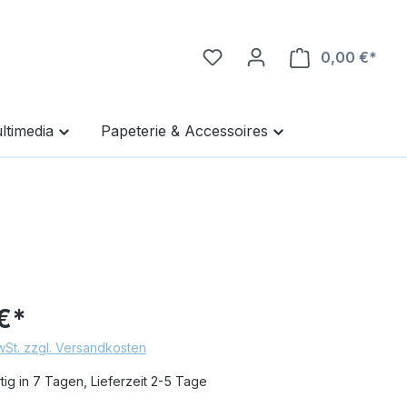
0,00 €*
Ware
ltimedia
Papeterie & Accessoires
€*
MwSt. zzgl. Versandkosten
ig in 7 Tagen, Lieferzeit 2-5 Tage