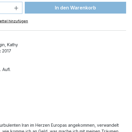
 Anzahl: Gib den gewünschten Wert ein 
In den Warenkorb
ttel hinzufügen
in, Kathy
:
2017
. Aufl.
em turbulenten Iran im Herzen Europas angekommen, verwandelt
che, wie komme ich an Geld, was mache ich mit meinen Träumen,