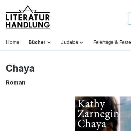
springen
Zur Hauptnavigation springen
Home
Bücher
Judaica
Feiertage & Feste
Chaya
Roman
Bildergalerie überspringen