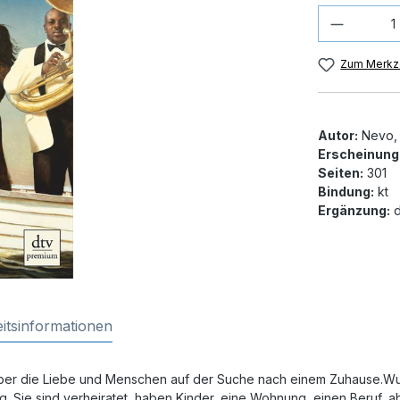
Produkt
Zum Merkze
Autor:
Nevo, 
Erscheinung
Seiten:
301
Bindung:
kt
Ergänzung:
d
itsinformationen
ber die Liebe und Menschen auf der Suche nach einem Zuhause.W
. Sie sind verheiratet, haben Kinder, eine Wohnung, einen Beruf, a