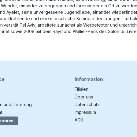
Wunder, einander zu begegnen und füreinander ein Ort zu werden, 
d Ayelet, seine unvergessene Jugendliebe, einander wiederfinden? Si
ückkehrende und eine menschliche Komödie der Irrungen - turbulen
versität Tel Aviv; arbeitete zunächst als Werbetexter und unterricht
net sowie 2008 mit dem Raymond Wallier-Peris des Salon du Livre 
ce
Information
Filialen
n
Über uns
n und Lieferung
Datenschutz
t
Impressum
AGB
errufen