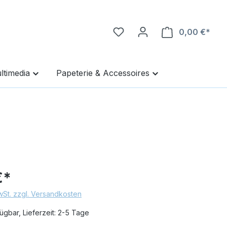
0,00 €*
Ware
ltimedia
Papeterie & Accessoires
€*
MwSt. zzgl. Versandkosten
ügbar, Lieferzeit: 2-5 Tage