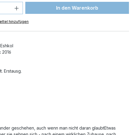
 Anzahl: Gib den gewünschten Wert ein 
In den Warenkorb
ttel hinzufügen
Eshkol
:
2016
t. Erstausg.
under geschehen, auch wenn man nicht daran glaubtEtwas
ber sie sehnen sich - nach einem wirklichen Zuhause, nach