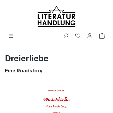
alt springen
Ware
Dreierliebe
Eine Roadstory
Bildergalerie überspringen