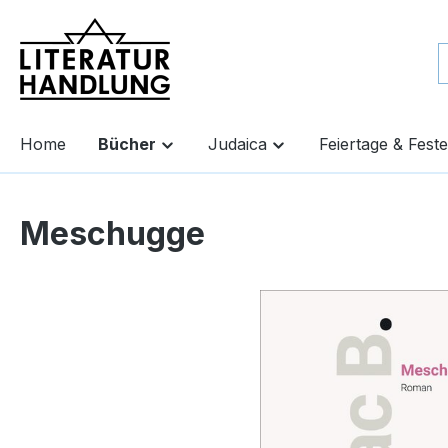
springen
Zur Hauptnavigation springen
Home
Bücher
Judaica
Feiertage & Feste
Meschugge
Bildergalerie überspringen