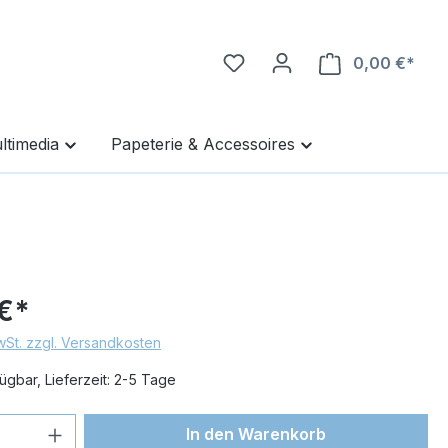
0,00 €*
Ware
ltimedia
Papeterie & Accessoires
€*
MwSt. zzgl. Versandkosten
ügbar, Lieferzeit: 2-5 Tage
 Anzahl: Gib den gewünschten Wert ein 
In den Warenkorb