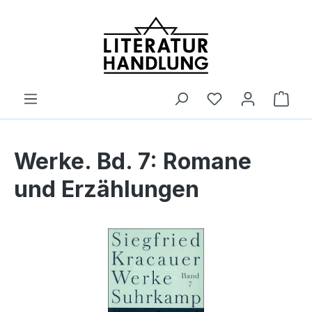
alt springen
Ware
Werke. Bd. 7: Romane
und Erzählungen
Bildergalerie überspringen