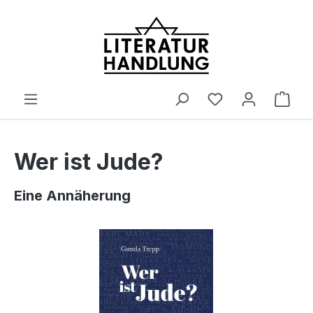
alt springen
Ware
Wer ist Jude?
Eine Annäherung
Bildergalerie überspringen