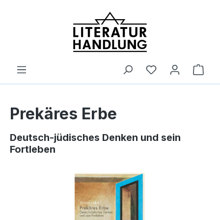
alt springen
Ware
Prekäres Erbe
Deutsch-jüdisches Denken und sein
Fortleben
Bildergalerie überspringen