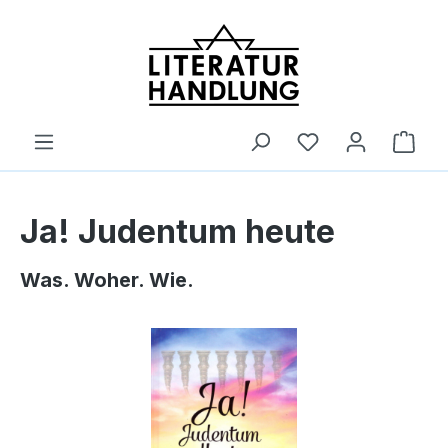
alt springen
Ware
Ja! Judentum heute
Was. Woher. Wie.
Bildergalerie überspringen